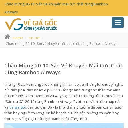
Chào mừng 20-10: Săn vé khuyến mãi cực chất cùng Bamboo
Airways
Toggl
navig
Home
Tin Tức
Chào mừng 20-10: Săn vé khuyến mãi cực chất cùng Bamboo Airways
Chào Mừng 20-10: Săn Vé Khuyến Mãi Cực Chất
Cùng Bamboo Airways
Tháng 10 ùa về mang theo không khí ấm áp và những lời chúc ý nghĩa
gửi đến phái đẹp nhân dịp 20/10. Đồng hành cùng tinh thần tôn vinh
phụ nữ Việt Nam, Bamboo Airways giới thiệu chương trình khuyến mãi
“Săn ưu đãi 20-10 cùng Bamboo Airways” với loạt hành trình hấp dẫn
và
vé giá gốc
đầy ưu đãi. Đây là thời điểm lý tưởng để bạn cùng người
thân hay người thương lên kế hoạch du lịch, tận hưởng chuyến bay
trọn vẹn và ghi lại những khoảnh khắc đáng nhớ.