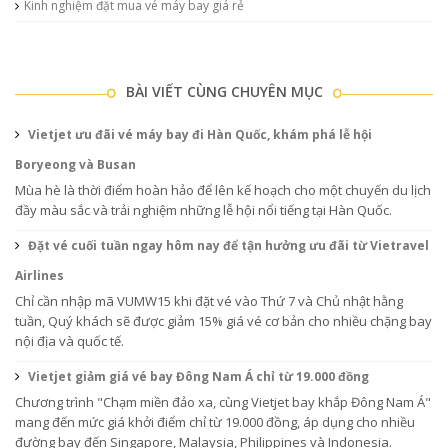
Kinh nghiệm đặt mua vé máy bay giá rẻ
BÀI VIẾT CÙNG CHUYÊN MỤC
Vietjet ưu đãi vé máy bay đi Hàn Quốc, khám phá lễ hội
Boryeong và Busan
Mùa hè là thời điểm hoàn hảo để lên kế hoạch cho một chuyến du lịch
đầy màu sắc và trải nghiệm những lễ hội nổi tiếng tại Hàn Quốc.
Đặt vé cuối tuần ngay hôm nay để tận hưởng ưu đãi từ Vietravel
Airlines
Chỉ cần nhập mã VUMW15 khi đặt vé vào Thứ 7 và Chủ nhật hằng
tuần, Quý khách sẽ được giảm 15% giá vé cơ bản cho nhiều chặng bay
nội địa và quốc tế.
Vietjet giảm giá vé bay Đông Nam Á chỉ từ 19.000 đồng
Chương trình "Chạm miền đảo xa, cùng Vietjet bay khắp Đông Nam Á"
mang đến mức giá khởi điểm chỉ từ 19.000 đồng, áp dụng cho nhiều
đường bay đến Singapore, Malaysia, Philippines và Indonesia.