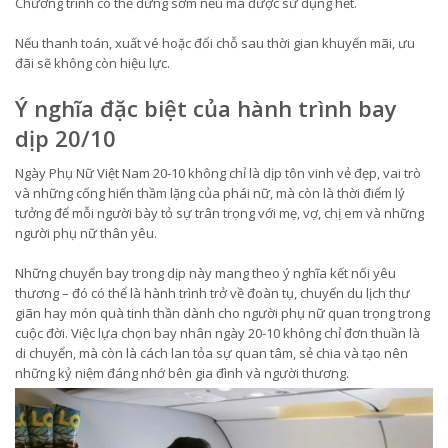
Chương trình có thể dừng sớm nếu mã được sử dụng hết.
Nếu thanh toán, xuất vé hoặc đổi chỗ sau thời gian khuyến mãi, ưu
đãi sẽ không còn hiệu lực.
Ý nghĩa đặc biệt của hành trình bay
dịp 20/10
Ngày Phụ Nữ Việt Nam 20-10 không chỉ là dịp tôn vinh vẻ đẹp, vai trò
và những cống hiến thầm lặng của phái nữ, mà còn là thời điểm lý
tưởng để mỗi người bày tỏ sự trân trọng với mẹ, vợ, chị em và những
người phụ nữ thân yêu.
Những chuyến bay trong dịp này mang theo ý nghĩa kết nối yêu
thương – đó có thể là hành trình trở về đoàn tụ, chuyến du lịch thư
giãn hay món quà tinh thần dành cho người phụ nữ quan trọng trong
cuộc đời. Việc lựa chọn bay nhân ngày 20-10 không chỉ đơn thuần là
di chuyển, mà còn là cách lan tỏa sự quan tâm, sẻ chia và tạo nên
những kỷ niệm đáng nhớ bên gia đình và người thương.