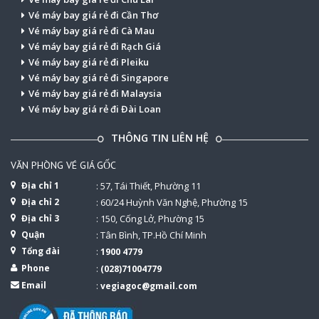
Vé máy bay giá rẻ đi Cần Thơ
Vé máy bay giá rẻ đi Cà Mau
Vé máy bay giá rẻ đi Rạch Giá
Vé máy bay giá rẻ đi Pleiku
Vé máy bay giá rẻ đi Singapore
Vé máy bay giá rẻ đi Malaysia
Vé máy bay giá rẻ đi Đài Loan
THÔNG TIN LIÊN HỆ
VĂN PHÒNG VÉ GIÁ GỐC
Địa chỉ 1
: 57, Tái Thiết, Phường 11
Địa chỉ 2
: 60/24 Huỳnh Văn Nghệ, Phường 15
Địa chỉ 3
: 150, Cống Lở, Phường 15
Quận
: Tân Bình, TP.Hồ Chí Minh
Tổng đài
:
1900 4779
Phone
:
(028)71004779
Email
:
vegiagoc@gmail.com