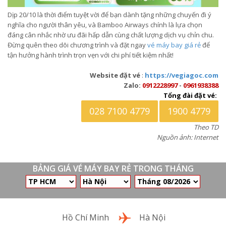
Dịp 20/10 là thời điểm tuyệt vời để bạn dành tặng những chuyến đi ý
nghĩa cho người thân yêu, và Bamboo Airways chính là lựa chọn
đáng cân nhắc nhờ ưu đãi hấp dẫn cùng chất lượng dịch vụ chỉn chu.
Đừng quên theo dõi chương trình và đặt ngay
vé máy bay giá rẻ
để
tận hưởng hành trình trọn vẹn với chi phí tiết kiệm nhất!
Website đặt vé
:
https://vegiagoc.com
Zalo:
0912228997
-
0961938388
Tổng đài đặt vé:
028 7100 4779
1900 4779
Theo TD
Nguồn ảnh: Internet
BẢNG GIÁ VÉ MÁY BAY RẺ TRONG THÁNG
Chặng bay
Hồ Chí Minh
Hà Nội