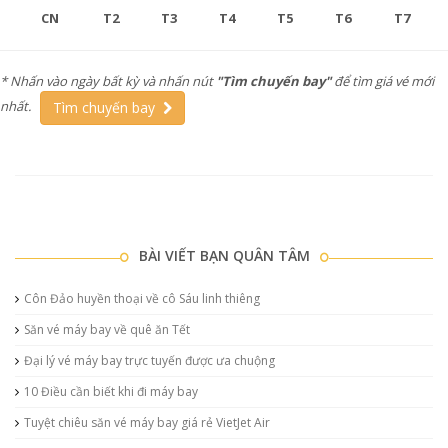
CN
T2
T3
T4
T5
T6
T7
* Nhấn vào ngày bất kỳ và nhấn nút
"Tìm chuyến bay"
để tìm giá vé mới
nhất.
Tìm chuyến bay
BÀI VIẾT BẠN QUÂN TÂM
Côn Đảo huyền thoại về cô Sáu linh thiêng
Săn vé máy bay về quê ăn Tết
Đại lý vé máy bay trực tuyến được ưa chuộng
10 Điều cần biết khi đi máy bay
Tuyệt chiêu săn vé máy bay giá rẻ VietJet Air