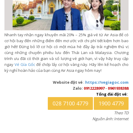
Nhanh tay nhận ngay khuyến mãi 20% – 25% giá vé từ Air Asia để có
cơ hội bay đến những điểm đến mơ ước với chi phí tiết kiệm hơn bao
giờ hết! Đừng bỏ lỡ cơ hội có một mùa hè đầy ắp trải nghiệm thú vị
cùng những chuyến phiêu lưu đến Thái Lan và Malaysia. Chương
trình ưu đãi có thời gian và số lượng vé giới hạn, vì vậy hãy truy cập
ngay
Vé Gía Gốc
để chớp lấy cơ hội vàng này. Hãy lên kế hoạch cho
kỳ nghỉ hoàn hảo của bạn cùng Air Asia ngay hôm nay!
Website đặt vé
:
https://vegiagoc.com
Zalo:
0912228997
-
0961938388
Tổng đài đặt vé:
028 7100 4779
1900 4779
Theo TD
Nguồn ảnh: Internet