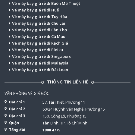
Vé máy bay giá rẻ đi Buôn Mê Thuột
Vé máy bay giá rẻ đi Huế
Vé máy bay giá rẻ đi Tuy Hòa
Vé máy bay giá rẻ đi Chu Lai
Vé máy bay giá rẻ đi Cần Thơ
Vé máy bay giá rẻ đi Cà Mau
Vé máy bay giá rẻ đi Rạch Giá
Vé máy bay giá rẻ đi Pleiku
Vé máy bay giá rẻ đi Singapore
Vé máy bay giá rẻ đi Malaysia
Vé máy bay giá rẻ đi Đài Loan
THÔNG TIN LIÊN HỆ
VĂN PHÒNG VÉ GIÁ GỐC
Địa chỉ 1
: 57, Tái Thiết, Phường 11
Địa chỉ 2
: 60/24 Huỳnh Văn Nghệ, Phường 15
Địa chỉ 3
: 150, Cống Lở, Phường 15
Quận
: Tân Bình, TP.Hồ Chí Minh
Tổng đài
:
1900 4779