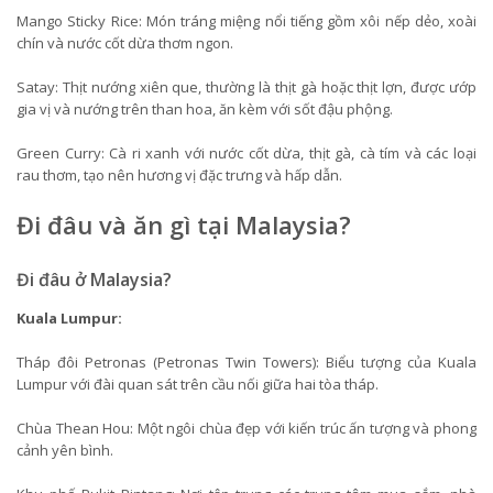
Mango Sticky Rice: Món tráng miệng nổi tiếng gồm xôi nếp dẻo, xoài
chín và nước cốt dừa thơm ngon.
Satay: Thịt nướng xiên que, thường là thịt gà hoặc thịt lợn, được ướp
gia vị và nướng trên than hoa, ăn kèm với sốt đậu phộng.
Green Curry: Cà ri xanh với nước cốt dừa, thịt gà, cà tím và các loại
rau thơm, tạo nên hương vị đặc trưng và hấp dẫn.
Đi đâu và ăn gì tại Malaysia?
Đi đâu ở Malaysia?
Kuala Lumpur:
Tháp đôi Petronas (Petronas Twin Towers): Biểu tượng của Kuala
Lumpur với đài quan sát trên cầu nối giữa hai tòa tháp.
Chùa Thean Hou: Một ngôi chùa đẹp với kiến trúc ấn tượng và phong
cảnh yên bình.