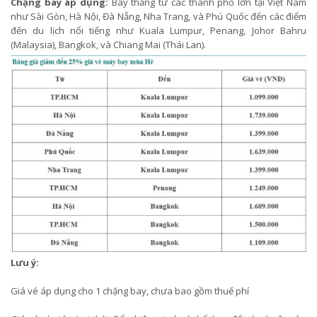
Chặng bay áp dụng:
Bay thẳng từ các thành phố lớn tại Việt Nam
như Sài Gòn, Hà Nội, Đà Nẵng, Nha Trang, và Phú Quốc đến các điểm
đến du lịch nổi tiếng như Kuala Lumpur, Penang, Johor Bahru
(Malaysia), Bangkok, và Chiang Mai (Thái Lan).
Lưu ý:
Giá vé áp dụng cho 1 chặng bay, chưa bao gồm thuế phí