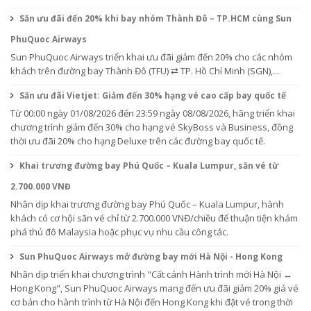
Săn ưu đãi đến 20% khi bay nhóm Thành Đô – TP.HCM cùng Sun
PhuQuoc Airways
Sun PhuQuoc Airways triển khai ưu đãi giảm đến 20% cho các nhóm
khách trên đường bay Thành Đô (TFU) ⇄ TP. Hồ Chí Minh (SGN),...
Săn ưu đãi Vietjet: Giảm đến 30% hạng vé cao cấp bay quốc tế
Từ 00:00 ngày 01/08/2026 đến 23:59 ngày 08/08/2026, hãng triển khai
chương trình giảm đến 30% cho hạng vé SkyBoss và Business, đồng
thời ưu đãi 20% cho hạng Deluxe trên các đường bay quốc tế.
Khai trương đường bay Phú Quốc – Kuala Lumpur, săn vé từ
2.700.000 VNĐ
Nhân dịp khai trương đường bay Phú Quốc – Kuala Lumpur, hành
khách có cơ hội săn vé chỉ từ 2.700.000 VNĐ/chiều để thuận tiện khám
phá thủ đô Malaysia hoặc phục vụ nhu cầu công tác.
Sun PhuQuoc Airways mở đường bay mới Hà Nội - Hong Kong
Nhân dịp triển khai chương trình "Cất cánh Hành trình mới Hà Nội ↔
Hong Kong", Sun PhuQuoc Airways mang đến ưu đãi giảm 20% giá vé
cơ bản cho hành trình từ Hà Nội đến Hong Kong khi đặt vé trong thời