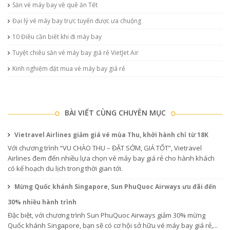
Săn vé máy bay về quê ăn Tết
Đại lý vé máy bay trực tuyến được ưa chuộng
10 Điều cần biết khi đi máy bay
Tuyệt chiêu săn vé máy bay giá rẻ VietJet Air
Kinh nghiệm đặt mua vé máy bay giá rẻ
BÀI VIẾT CÙNG CHUYÊN MỤC
Vietravel Airlines giảm giá vé mùa Thu, khởi hành chỉ từ 18K
Với chương trình “VU CHÀO THU – ĐẶT SỚM, GIÁ TỐT”, Vietravel
Airlines đem đến nhiều lựa chọn vé máy bay giá rẻ cho hành khách
có kế hoạch du lịch trong thời gian tới.
Mừng Quốc khánh Singapore, Sun PhuQuoc Airways ưu đãi đến
30% nhiều hành trình
Đặc biệt, với chương trình Sun PhuQuoc Airways giảm 30% mừng
Quốc khánh Singapore, bạn sẽ có cơ hội sở hữu vé máy bay giá rẻ,...