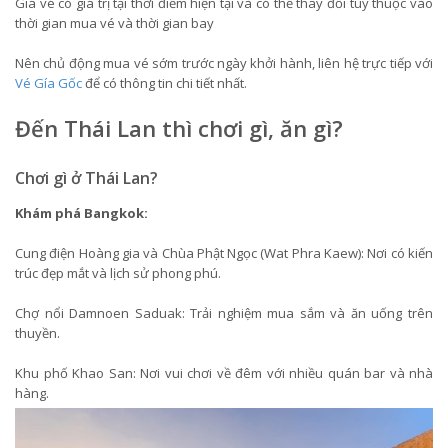
Giá vé có giá trị tại thời điểm hiện tại và có thể thay đổi tùy thuộc vào
thời gian mua vé và thời gian bay
Nên chủ động mua vé sớm trước ngày khởi hành, liên hệ trực tiếp với
Vé Gía Gốc
để có thông tin chi tiết nhất.
Đến Thái Lan thì chơi gì, ăn gì?
Chơi gì ở Thái Lan?
Khám phá Bangkok:
Cung điện Hoàng gia và Chùa Phật Ngọc (Wat Phra Kaew): Nơi có kiến
trúc đẹp mắt và lịch sử phong phú.
Chợ nổi Damnoen Saduak: Trải nghiệm mua sắm và ăn uống trên
thuyền.
Khu phố Khao San: Nơi vui chơi về đêm với nhiều quán bar và nhà
hàng.