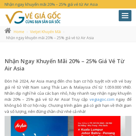
Nhận ngay khuyến mãi 20% – 25% giá vé từ Air Asia
Toggl
navig
Home
Vietjet Khuyến Mãi
Nhận ngay khuyến mãi 20% – 25% giá vé từ Air Asia
Nhận Ngay Khuyến Mãi 20% – 25% Giá Vé Từ
Air Asia
Đón hè 2024, Air Asia mang đến cho bạn cơ hội tuyệt vời với vé bay
giá rẻ từ Việt Nam sang Thái Lan & Malaysia chỉ từ 1.059.000 VNĐ.
Nhân dịp nghỉ hè của các bạn nhỏ, hãy nhanh tay nhận ngay khuyến
mãi 20% – 25% giá vé từ Air Asia! Truy cập
vegiagoc.com
ngay để
không bỏ lỡ cơ hội này. Chương trình giảm giá có giới hạn về thời gian
và số lượng, nên đừng chần chừ nhé cả nhà!