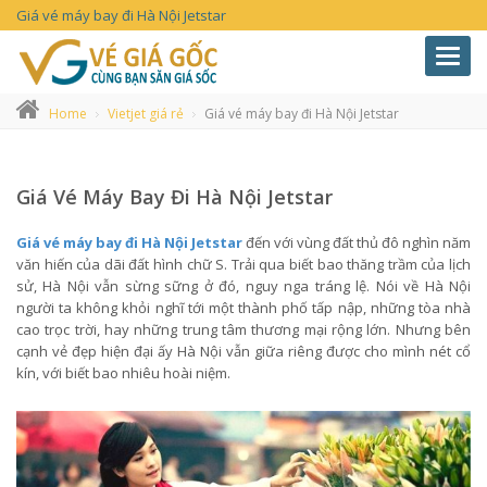
Giá vé máy bay đi Hà Nội Jetstar
Toggl
navig
Home
Vietjet giá rẻ
Giá vé máy bay đi Hà Nội Jetstar
Giá Vé Máy Bay Đi Hà Nội Jetstar
Giá vé máy bay đi Hà Nội Jetstar
đến với vùng đất thủ đô nghìn năm
văn hiến của dãi đất hình chữ S. Trải qua biết bao thăng trầm của lịch
sử, Hà Nội vẫn sừng sững ở đó, nguy nga tráng lệ. Nói về Hà Nội
người ta không khỏi nghĩ tới một thành phố tấp nập, những tòa nhà
cao trọc trời, hay những trung tâm thương mại rộng lớn. Nhưng bên
cạnh vẻ đẹp hiện đại ấy Hà Nội vẫn giữa riêng được cho mình nét cổ
kín, với biết bao nhiêu hoài niệm.