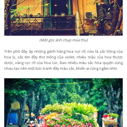
(Một góc ảnh chụp mùa thu)
Trên phố đầy ấp những gánh hàng hoa rực rỡ, nào là sắc hồng của
hoa ly, sắc tím đầy thơ mộng của violet, nhiều màu của hoa thược
dược, vàng rực rỡ của hoa cúc. Bao nhiêu màu sắc hòa quyện cùng
nhau tạo nên một bức tranh đầy màu sắc, khiến ai cũng ngắm nhìn.