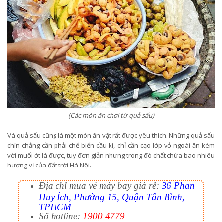
(Các món ăn chơi từ quả sấu)
Và quả sấu cũng là một món ăn vặt rất được yêu thích. Những quả sấu
chín chẳng cần phải chế biến cầu kì, chỉ cần cạo lớp vỏ ngoài ăn kèm
với muối ớt là được, tuy đơn giản nhưng trong đó chất chứa bao nhiêu
hương vị của đất trời Hà Nội.
Địa chỉ mua vé máy bay giá rẻ:
36 Phan
Huy Ích, Phường 15, Quận Tân Bình,
TPHCM
Số hotline:
1900 4779