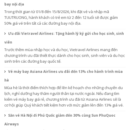
bay nội địa
Trong thời gian từ 01/8 đến 15/8/2026, khi đặt vé và nhập mã
TUUTRUONG, hành khách có trẻ em từ 2 đến 12 tuổi sẽ được giảm
50% giá vé trên tất cả các đường bay nội địa.
Ưu đãi Vietravel Airlines: Tặng hành lý ký gửi cho học sinh, sinh
viên
Trước thềm mùa nhập học và du học, Vietravel Airlines mang đến
chương trình ưu đãi thiết thực dành cho học sinh, sinh viên và du học
sinh trên các đường bay quốc tế.
Vé máy bay Asiana Airlines ưu đãi đến 13% cho hành trình mùa
hè
Mùa hè là thời điểm thích hợp để lên kế hoạch cho những chuyến du
lịch, nghỉ dưỡng hay thăm người thân tại nước ngoài. Nếu đang tìm
kiếm vé máy bay giá rẻ, chương trình ưu đãi từ Asiana Airlines sẽ là
cơ hội giúp Quý khách tiết kiệm hơn với mức giảm lên đến 13% giá vé.
Săn vé Hà Nội đi Phú Quốc giảm đến 30% cùng Sun PhuQuoc
Airways