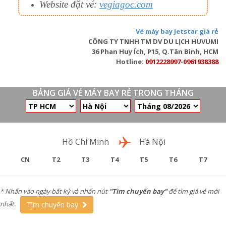
Website đặt vé:
vegiagoc.com
Vé máy bay Jetstar giá rẻ
CÔNG TY TNHH TM DV DU LỊCH HUVUMI
36 Phan Huy Ích, P15, Q.Tân Bình, HCM
Hotline:
0912228997
-
0961938388
BẢNG GIÁ VÉ MÁY BAY RẺ TRONG THÁNG
Chặng bay
Hồ Chí Minh
Hà Nội
CN
T2
T3
T4
T5
T6
T7
* Nhấn vào ngày bất kỳ và nhấn nút
"Tìm chuyến bay"
để tìm giá vé mới
nhất.
Tìm chuyến bay