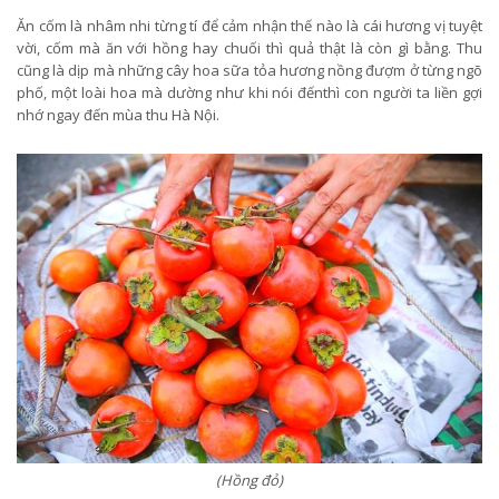
Ăn cốm là nhâm nhi từng tí để cảm nhận thế nào là cái hương vị tuyệt
vời, cốm mà ăn với hồng hay chuối thì quả thật là còn gì bằng. Thu
cũng là dịp mà những cây hoa sữa tỏa hương nồng đượm ở từng ngõ
phố, một loài hoa mà dường như khi nói đếnthì con người ta liền gợi
nhớ ngay đến mùa thu Hà Nội.
(Hồng đỏ)