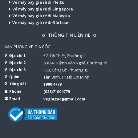
Vé máy bay giá rẻ đi Pleiku
Vé máy bay giá rẻ đi Singapore
Vé máy bay giá rẻ đi Malaysia
Vé máy bay giá rẻ đi Đài Loan
THÔNG TIN LIÊN HỆ
VĂN PHÒNG VÉ GIÁ GỐC
Địa chỉ 1
: 57, Tái Thiết, Phường 11
Địa chỉ 2
: 60/24 Huỳnh Văn Nghệ, Phường 15
Địa chỉ 3
: 150, Cống Lở, Phường 15
Quận
: Tân Bình, TP.Hồ Chí Minh
Tổng đài
:
1900 4779
Phone
:
(028)71004779
Email
:
vegiagoc@gmail.com