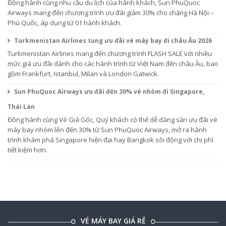
Đồng hành cùng nhu cầu du lịch của hành khách, Sun PhuQuoc
Airways mang đến chương trình ưu đãi giảm 30% cho chặng Hà Nội –
Phú Quốc, áp dụng từ 01 hành khách.
Turkmenistan Airlines tung ưu đãi vé máy bay đi châu Âu 2026
Turkmenistan Airlines mang đến chương trình FLASH SALE với nhiều
mức giá ưu đãi dành cho các hành trình từ Việt Nam đến châu Âu, bao
gồm Frankfurt, Istanbul, Milan và London Gatwick.
Sun PhuQuoc Airways ưu đãi đến 30% vé nhóm đi Singapore,
Thái Lan
Đồng hành cùng Vé Giá Gốc, Quý khách có thể dễ dàng săn ưu đãi vé
máy bay nhóm lên đến 30% từ Sun PhuQuoc Airways, mở ra hành
trình khám phá Singapore hiện đại hay Bangkok sôi động với chi phí
tiết kiệm hơn.
VÉ MÁY BAY GIÁ RẺ