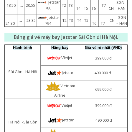
Jetstar
SGN –
18:50
→
20:55
T2
T3
T7
780
T4
T5
T6
CN
HAN
Jetstar
SGN
→
23:35
T2
T3
T4
T5
CN
21:30
T6
T7
– HAN
794
Bảng giá vé máy bay Jetstar Sài Gòn đi Hà Nội.
Hành trình
Hãng bay
Giá vé rẻ nhất (VNĐ)
399.000 đ
Vietjet
Sài Gòn - Hà Nội
Jetstar
490.000 đ
Vietnam
699.000 đ
Airline
399.000 đ
Vietjet
Jetstar
490.000 đ
Hà Nội -Sài Gòn