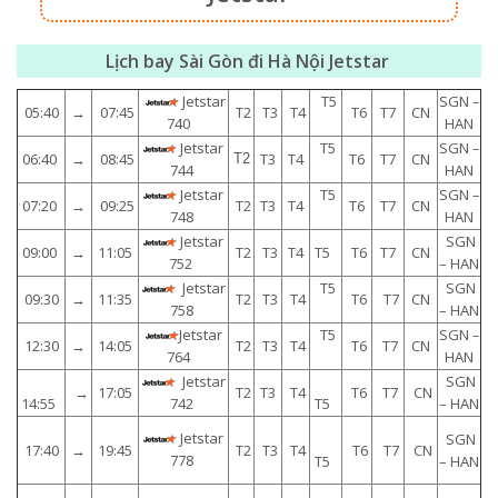
Lịch bay Sài Gòn đi Hà Nội Jetstar
Jetstar
T5
SGN –
05:40
→
07:45
T2
T3
T4
T6
T7
CN
HAN
740
Jetstar
T5
SGN –
06:40
→
08:45
T3
T4
T6
T7
CN
T2
HAN
744
Jetstar
T5
SGN –
07:20
→
09:25
T2
T3
T4
T6
T7
CN
HAN
748
Jetstar
SGN
09:00
→
11:05
T2
T3
T4
T5
T6
T7
CN
– HAN
752
Jetstar
T5
SGN
09:30
→
11:35
T2
T3
T4
T6
T7
CN
– HAN
758
Jetstar
T5
SGN –
12:30
→
14:05
T2
T3
T4
T6
T7
CN
HAN
764
Jetstar
SGN
→
17:05
T2
T3
T4
T6
T7
CN
14:55
T5
– HAN
742
Jetstar
SGN
17:40
→
19:45
T2
T3
T4
T6
T7
CN
778
T5
– HAN