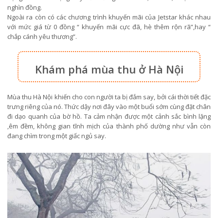
nghìn đồng.
Ngoài ra còn có các chương trình khuyến mãi của Jetstar khác nhau
với mức giá từ 0 đồng “ khuyến mãi cực đã, hè thêm rộn rã”,hay “
chắp cánh yêu thương”.
Khám phá mùa thu ở Hà Nội
Mùa thu Hà Nội khiến cho con người ta bị đắm say, bởi cái thời tiết đặc
trưng riêng của nó. Thức dậy nơi đây vào một buổi sớm cùng đặt chân
đi dạo quanh của bờ hồ. Ta cảm nhận được một cảnh sắc bình lặng
,êm đềm, không gian tĩnh mịch của thành phố dường như vẫn còn
đang chìm trong một giấc ngủ say.