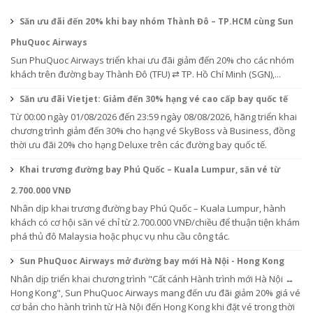
Săn ưu đãi đến 20% khi bay nhóm Thành Đô – TP.HCM cùng Sun
PhuQuoc Airways
Sun PhuQuoc Airways triển khai ưu đãi giảm đến 20% cho các nhóm
khách trên đường bay Thành Đô (TFU) ⇄ TP. Hồ Chí Minh (SGN),...
Săn ưu đãi Vietjet: Giảm đến 30% hạng vé cao cấp bay quốc tế
Từ 00:00 ngày 01/08/2026 đến 23:59 ngày 08/08/2026, hãng triển khai
chương trình giảm đến 30% cho hạng vé SkyBoss và Business, đồng
thời ưu đãi 20% cho hạng Deluxe trên các đường bay quốc tế.
Khai trương đường bay Phú Quốc – Kuala Lumpur, săn vé từ
2.700.000 VNĐ
Nhân dịp khai trương đường bay Phú Quốc – Kuala Lumpur, hành
khách có cơ hội săn vé chỉ từ 2.700.000 VNĐ/chiều để thuận tiện khám
phá thủ đô Malaysia hoặc phục vụ nhu cầu công tác.
Sun PhuQuoc Airways mở đường bay mới Hà Nội - Hong Kong
Nhân dịp triển khai chương trình "Cất cánh Hành trình mới Hà Nội ↔
Hong Kong", Sun PhuQuoc Airways mang đến ưu đãi giảm 20% giá vé
cơ bản cho hành trình từ Hà Nội đến Hong Kong khi đặt vé trong thời