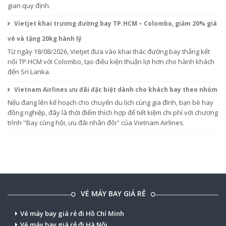
gian quy định.
Vietjet khai trương đường bay TP.HCM – Colombo, giảm 20% giá
vé và tặng 20kg hành lý
Từ ngày 18/08/2026, Vietjet đưa vào khai thác đường bay thẳng kết
nối TP.HCM với Colombo, tạo điều kiện thuận lợi hơn cho hành khách
đến Sri Lanka.
Vietnam Airlines ưu đãi đặc biệt dành cho khách bay theo nhóm
Nếu đang lên kế hoạch cho chuyến du lịch cùng gia đình, bạn bè hay
đồng nghiệp, đây là thời điểm thích hợp để tiết kiệm chi phí với chương
trình "Bay cùng hội, ưu đãi nhân đôi" của Vietnam Airlines.
VÉ MÁY BAY GIÁ RẺ
Vé máy bay giá rẻ đi Hồ Chí Minh
Vé máy bay giá rẻ đi Hà Nội