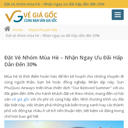
Đặt vé nhóm mùa hè – Nhận ngay ưu đãi hấp dẫn đến 30%
Toggl
navig
Home
Vietjet Khuyến Mãi
Đặt vé nhóm mùa hè – Nhận ngay ưu đãi hấp dẫn đến 30%
Đặt Vé Nhóm Mùa Hè – Nhận Ngay Ưu Đãi Hấp
Dẫn Đến 30%
Mùa hè là thời điểm hoàn hảo để lên kế hoạch cho những chuyến đi
cùng người thân, bạn bè hoặc đồng nghiệp. Nhân dịp này, Sun
PhuQuoc Airways triển khai chiến dịch "Our Beloved Summer" với ưu
đãi giảm đến 30% cho hành khách đặt vé theo nhóm, mang đến cơ hội
săn
vé giá gốc
với chi phí vô cùng hấp dẫn. Nhờ chương trình ưu đãi
đặc biệt này, việc khám phá những bãi biển trong xanh hay các thành
phố sôi động tại châu Á sẽ trở nên thuận tiện, tiết kiệm và đáng mong
chờ hơn bao giờ hết.