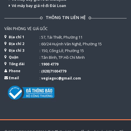
Vé máy bay giá rẻ đi Đài Loan
THÔNG TIN LIÊN HỆ
VĂN PHÒNG VÉ GIÁ GỐC
Địa chỉ 1
: 57, Tái Thiết, Phường 11
Địa chỉ 2
: 60/24 Huỳnh Văn Nghệ, Phường 15
Địa chỉ 3
: 150, Cống Lở, Phường 15
Quận
: Tân Bình, TP.Hồ Chí Minh
Tổng đài
:
1900 4779
Phone
:
(028)71004779
Email
:
vegiagoc@gmail.com