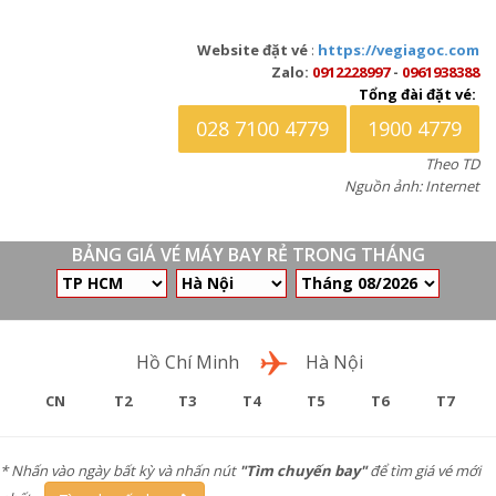
Website đặt vé
:
https://vegiagoc.com
Zalo:
0912228997
-
0961938388
Tổng đài đặt vé:
028 7100 4779
1900 4779
Theo TD
Nguồn ảnh: Internet
BẢNG GIÁ VÉ MÁY BAY RẺ TRONG THÁNG
Chặng bay
Hồ Chí Minh
Hà Nội
CN
T2
T3
T4
T5
T6
T7
* Nhấn vào ngày bất kỳ và nhấn nút
"Tìm chuyến bay"
để tìm giá vé mới