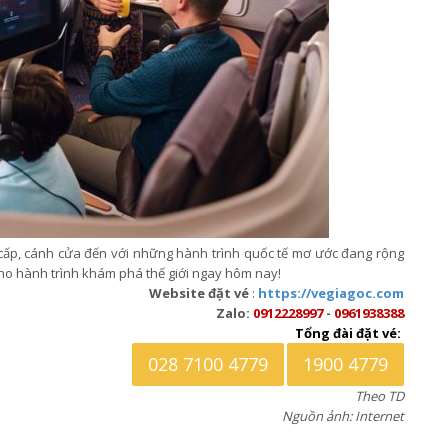
cấp, cánh cửa đến với những hành trình quốc tế mơ ước đang rộng
ho hành trình khám phá thế giới ngay hôm nay!
Website đặt vé
:
https://vegiagoc.com
Zalo:
0912228997
-
0961938388
Tổng đài đặt vé:
028 7100 4779
1900 4779
Theo TD
Nguồn ảnh: Internet