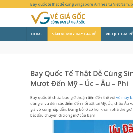
Bay quốc tế thật dễ cùng Singapore Airlines từ Việt Nam, 
HOME
SĂN VÉ MÁY BAY GIÁ RẺ
VIETJET GIÁ RẺ
Bay Quốc Tế Thật Dễ Cùng Sin
Mượt Đến Mỹ – Úc – Âu – Phi
Bay quốc tế chưa bao giờ thuận tiện đến thế với
vé máy ba
dàng vi vu đến các điểm đến nổi bật tại Mỹ, Úc, châu Âu 
giá vô cùng hấp dẫn. Đừng bỏ lỡ cơ hội khám phá thế gi
bắt đầu chuyến đi trong mơ của bạn!