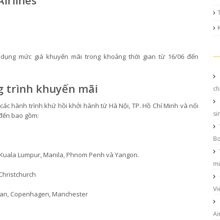
irlines
dụng mức giá khuyến mãi trong khoảng thời gian từ 16/06 đến
 trình khuyến mãi
ch
ác hành trình khứ hồi khởi hành từ Hà Nội, TP. Hồ Chí Minh và nối
si
 đến bao gồm:
Bo
, Kuala Lumpur, Manila, Phnom Penh và Yangon.
mù
Christchurch
Vi
Milan, Copenhagen, Manchester
Ai