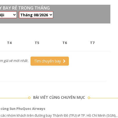
ÁY BAY RẺ TRONG THÁNG
T4
T5
T6
T7
ìm giá vé mới nhất.
Tìm chuyến bay
BÀI VIẾT CÙNG CHUYÊN MỤC
M cùng Sun PhuQuoc Airways
các nhóm khách trên đường bay Thành Đô (TFU) ⇄ TP. Hồ Chí Minh (SGN),..