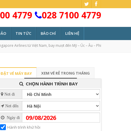
00 4779
028 7100 4779
ĐẢO
TIN TỨC
BÁO CHÍ
LIÊN HỆ
ngapore Airlines từ Việt Nam, bay mượt đến Mỹ – Úc – Âu – Phi
XEM VÉ RẺ TRONG THÁNG
ĐẶT VÉ MÁY BAY
CHỌN HÀNH TRÌNH BAY
Nơi đi
Nơi đến
Ngày đi
Hành trình khứ hồi