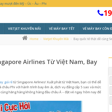
bay mượt đến Mỹ – Úc – Âu – Phi
19
VIETJET KHUYẾN MÃI
VÉ MÁY BAY TẾT
VÉ MÁY BAY CÔN 
Home
Vietjet Khuyến Mãi
Bay quốc tế thật dễ cùng Si
gapore Airlines Từ Việt Nam, Bay
y giá rẻ
từ Singapore Airlines! Xuất phát từ Việt Nam, bạn có thể dễ
và châu Phi với hành trình bay êm ái, dịch vụ đẳng cấp 5 sao và mức
ới cùng hãng hàng không hàng đầu châu Á – đặt vé ngay hôm nay để