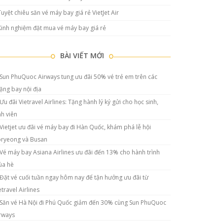
Tuyệt chiêu săn vé máy bay giá rẻ VietJet Air
Kinh nghiệm đặt mua vé máy bay giá rẻ
BÀI VIẾT MỚI
Sun PhuQuoc Airways tung ưu đãi 50% vé trẻ em trên các
ặng bay nội địa
Ưu đãi Vietravel Airlines: Tặng hành lý ký gửi cho học sinh,
nh viên
Vietjet ưu đãi vé máy bay đi Hàn Quốc, khám phá lễ hội
ryeong và Busan
Vé máy bay Asiana Airlines ưu đãi đến 13% cho hành trình
a hè
Đặt vé cuối tuần ngay hôm nay để tận hưởng ưu đãi từ
etravel Airlines
Săn vé Hà Nội đi Phú Quốc giảm đến 30% cùng Sun PhuQuoc
rways