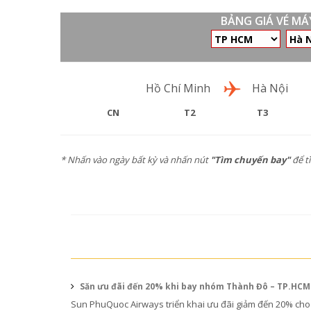
BẢNG GIÁ VÉ M
Chặng bay
Hồ Chí Minh
Hà Nội
CN
T2
T3
* Nhấn vào ngày bất kỳ và nhấn nút
"Tìm chuyến bay"
để t
Săn ưu đãi đến 20% khi bay nhóm Thành Đô – TP.HC
Sun PhuQuoc Airways triển khai ưu đãi giảm đến 20% cho 