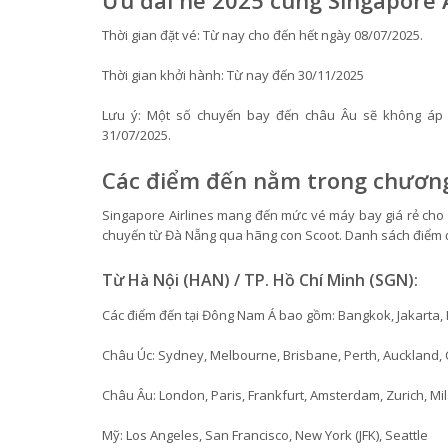
Ưu đãi hè 2025 cùng Singapore A
Thời gian đặt vé: Từ nay cho đến hết ngày 08/07/2025.
Thời gian khởi hành: Từ nay đến 30/11/2025
Lưu ý: Một số chuyến bay đến châu Âu sẽ không áp 
31/07/2025.
Các điểm đến nằm trong chương
Singapore Airlines mang đến mức vé máy bay giá rẻ cho c
chuyến từ Đà Nẵng qua hãng con Scoot. Danh sách điểm
Từ Hà Nội (HAN) / TP. Hồ Chí Minh (SGN):
Các điểm đến tại Đông Nam Á bao gồm: Bangkok, Jakarta
Châu Úc: Sydney, Melbourne, Brisbane, Perth, Auckland, 
Châu Âu: London, Paris, Frankfurt, Amsterdam, Zurich, 
Mỹ: Los Angeles, San Francisco, New York (JFK), Seattle