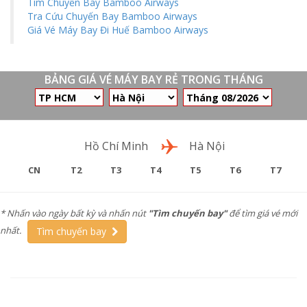
Tìm Chuyến Bay Bamboo Airways
Tra Cứu Chuyến Bay Bamboo Airways
Giá Vé Máy Bay Đi Huế Bamboo Airways
BẢNG GIÁ VÉ MÁY BAY RẺ TRONG THÁNG
Chặng bay
Hồ Chí Minh
Hà Nội
CN
T2
T3
T4
T5
T6
T7
* Nhấn vào ngày bất kỳ và nhấn nút
"Tìm chuyến bay"
để tìm giá vé mới
nhất.
Tìm chuyến bay