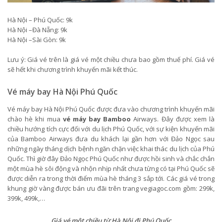
Hà Nội – Phú Quốc: 9k
Hà Nội –Đà Nẵng: 9k
Hà Nội –Sài Gòn: 9k
Lưu ý: Giá vé trên là giá vé một chiều chưa bao gồm thuế phí. Giá vé
sẽ hết khi chương trình khuyến mãi kết thúc.
Vé máy bay Hà Nội Phú Quốc
Vé máy bay Hà Nội Phú Quốc được đưa vào chương trình khuyến mãi
chào hè khi mua
vé máy bay Bamboo
Airways. Đây được xem là
chiều hướng tích cực đối với du lịch Phú Quốc, với sự kiện khuyến mãi
của Bamboo Airways đưa du khách lại gần hơn với Đảo Ngọc sau
những ngày tháng dịch bệnh ngăn chặn việc khai thác du lịch của Phú
Quốc. Thì giờ đây Đảo Ngọc Phú Quốc như được hồi sinh và chắc chắn
một mùa hè sôi động và nhộn nhịp nhất chưa từng có tại Phú Quốc sẽ
được diễn ra trong thời điểm mùa hè tháng 3 sắp tới. Các giá vé trong
khung giờ vàng được bán ưu đãi trên trang vegiagoc.com gồm: 299k,
399k, 499k,…
Giá vé một chiều từ Hà Nội đi Phú Quốc