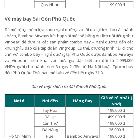
Quy Nhơn
199.000 đ
Vé máy bay Sài Gòn Phú Quốc
Để mở rộng thêm lựa chọn nghỉ dưỡng và tối ưu lợi ích cho các hành
khách, Bamboo Airways kết hợp với một số hãng du lịch nổi tiếng như
Vinpearl để đưa ra các sản phẩm combo bay – nghỉ dưỡng đến các
khu nghỉ 5 sao của tập đoàn Vingroup. Cụ thể, chương trình "Đi đi chờ
chi" với combo bay - nghỉ dưỡng tại Phú Quốc được Bamboo Airways
và Vinpearl triển khai với mức giá đặc biệt ưu đãi từ 2.999.000
VNĐ/người cho hành trình 3 ngày 2 đêm từ Hà Nội hoặc Tphcm bay
đến Phú Quốc. Thời hạn mở bán vé đến hết ngày 31-3.
Giá vé một chiều từ Sài Gòn đi Phú Quốc
Giá vé rẻ nhất (
Nơi đi
Nơi đến
Hãng Bay
vnd)
Tuy Hòa
199.000 đ
Đà Lạt
499.000 đ
Cần Thơ
199.000 đ
Đà Nẵng
26.000 đ
Hồ Chí Minh
Huế
Bamboo Airways
199.000 đ