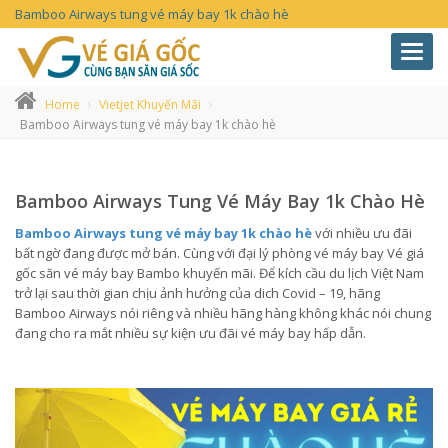
Bamboo Airways tung vé máy bay 1k chào hè
Toggl
navig
Home
Vietjet Khuyến Mãi
Bamboo Airways tung vé máy bay 1k chào hè
Bamboo Airways Tung Vé Máy Bay 1k Chào Hè
Bamboo Airways tung vé máy bay 1k chào hè
với nhiều ưu đãi
bất ngờ đang được mở bán. Cùng với đại lý phòng vé máy bay Vé giá
gốc săn vé máy bay Bambo khuyến mãi. Để kích cầu du lịch Việt Nam
trở lại sau thời gian chịu ảnh hưởng của dich Covid – 19, hãng
Bamboo Airways nói riêng và nhiều hãng hàng không khác nói chung
đang cho ra mắt nhiều sự kiện ưu đãi vé máy bay hấp dẫn.