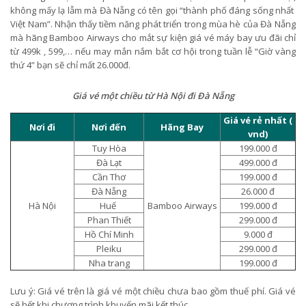
không mấy lạ lẫm mà Đà Nẵng có tên gọi “thành phố đáng sống nhất
Việt Nam”. Nhận thấy tiềm năng phát triển trong mùa hè của Đà Nẵng
mà hãng Bamboo Airways cho mắt sự kiện giá vé máy bay ưu đãi chỉ
từ 499k , 599,… nếu may mắn nắm bắt cơ hội trong tuần lễ “Giờ vàng
thứ 4” bạn sẽ chỉ mất 26.000đ.
Giá vé một chiều từ Hà Nội đi Đà Nẵng
Giá vé rẻ nhất (
Nơi đi
Nơi đến
Hãng Bay
vnd)
Tuy Hòa
199.000 đ
Đà Lạt
499.000 đ
Cần Thơ
199.000 đ
Đà Nẵng
26.000 đ
Hà Nội
Huế
Bamboo Airways
199.000 đ
Phan Thiết
299.000 đ
Hồ Chí Minh
9.000 đ
Pleiku
299.000 đ
Nha trang
199.000 đ
Lưu ý: Giá vé trên là giá vé một chiều chưa bao gồm thuế phí. Giá vé
sẽ hết khi chương trình khuyến mãi kết thúc.