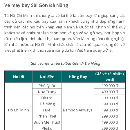
Vé máy bay Sài Gòn Đà Nẵng
Từ Hồ Chí Minh thì chúng ta có lợi thế là sân bay lớn, giúp cung cấp
đầy đủ các nhu cầu bay của hành khách cũng như đáp ứng hành
trình đến các nơi trên khắp Việt Nam và Quốc tế. Chính vì thế quý
khách sẽ có nhiều sự lựa chọn hơn về giá vé và giờ bay, phù hợp với
rất nhiều lịch trình du lịch, tham quan. Vốn là trung tâm công nghiệp
lớn nhất nước ta, Hồ Chí Minh chắc chắn là cầu nối quan trọng đối với
việc phát triển kích thích tiềm năng du lịch Việt Nam quay trở lại.
Giá vé một chiều từ Sài Gòn đi Đà Nẵng
Giá vé rẻ nhất (
Nơi đi
Nơi đến
Hãng Bay
vnd)
Phú Quốc
199.000 đ
Nha Trang
499.000 đ
Đà Lạt
199.000 đ
Đà Nẵng
199.000 đ
Hồ Chí Minh
Huế
Bamboo Airways
199.000 đ
Phan Thiết
299.000 đ
Buôn Mê Thuột
199.000 đ
Pleiku
299.000 đ