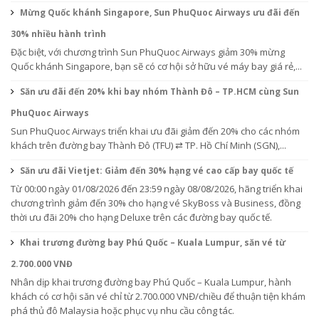
Mừng Quốc khánh Singapore, Sun PhuQuoc Airways ưu đãi đến
30% nhiều hành trình
Đặc biệt, với chương trình Sun PhuQuoc Airways giảm 30% mừng
Quốc khánh Singapore, bạn sẽ có cơ hội sở hữu vé máy bay giá rẻ,...
Săn ưu đãi đến 20% khi bay nhóm Thành Đô – TP.HCM cùng Sun
PhuQuoc Airways
Sun PhuQuoc Airways triển khai ưu đãi giảm đến 20% cho các nhóm
khách trên đường bay Thành Đô (TFU) ⇄ TP. Hồ Chí Minh (SGN),...
Săn ưu đãi Vietjet: Giảm đến 30% hạng vé cao cấp bay quốc tế
Từ 00:00 ngày 01/08/2026 đến 23:59 ngày 08/08/2026, hãng triển khai
chương trình giảm đến 30% cho hạng vé SkyBoss và Business, đồng
thời ưu đãi 20% cho hạng Deluxe trên các đường bay quốc tế.
Khai trương đường bay Phú Quốc – Kuala Lumpur, săn vé từ
2.700.000 VNĐ
Nhân dịp khai trương đường bay Phú Quốc – Kuala Lumpur, hành
khách có cơ hội săn vé chỉ từ 2.700.000 VNĐ/chiều để thuận tiện khám
phá thủ đô Malaysia hoặc phục vụ nhu cầu công tác.