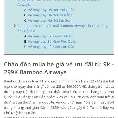
Airways
Vé máy bay Hà Nội Phú Quốc
Vé máy bay Hà Nội Đà Nẵng
Vé máy bay Hà Nội Sài Gòn
Combo du lịch khuyến mãi Bamboo Airways 1k các chặng
bay Nội địa
Vé máy bay Sài Gòn Đà Nẵng
Vé máy bay Sài Gòn Phú Quốc
Vé máy bay Sài Gòn Côn Đảo
Chào đón mùa hè giá vé ưu đãi từ 9k -
299K Bamboo Airways
Bamboo Airways triển khai chương trình "Chào Hè 2022 - Ưu đãi bất
ngờ chờ ngày đón nắng" với ưu đãi từ 199.000 VNĐ/chặng trên tất cả
đường bay Nội địa hãng khai thác, tiêu biểu là các chặng bay Phú
Quốc / Đà Nẵng/ Côn Đảo nhằm kích cầu du lịch đưa Việt Nam trở lại
đường đua thương mại quốc tế. Áp dụng từ ngày 16-3 đến ngày 30-4
trong khung thời gian 0:01’ - 23:59’ vào các ngày thứ Tư, thứ Bảy và
Chủ Nhật hàng tuần.
Kênh bán áp dụng: Website và Mobile App chính thức của hãng hàng