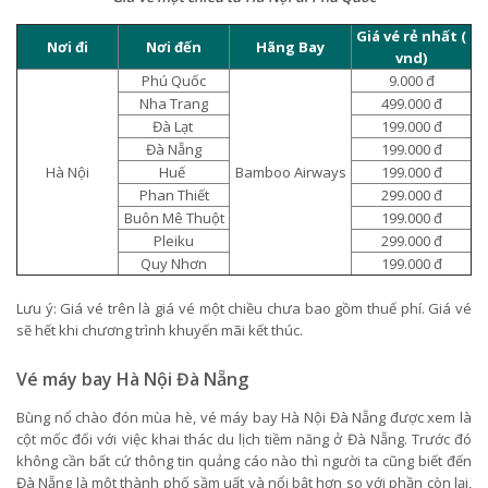
Giá vé rẻ nhất (
Nơi đi
Nơi đến
Hãng Bay
vnd)
Phú Quốc
9.000 đ
Nha Trang
499.000 đ
Đà Lạt
199.000 đ
Đà Nẵng
199.000 đ
Hà Nội
Huế
Bamboo Airways
199.000 đ
Phan Thiết
299.000 đ
Buôn Mê Thuột
199.000 đ
Pleiku
299.000 đ
Quy Nhơn
199.000 đ
Lưu ý: Giá vé trên là giá vé một chiều chưa bao gồm thuế phí. Giá vé
sẽ hết khi chương trình khuyến mãi kết thúc.
Vé máy bay Hà Nội Đà Nẵng
Bùng nổ chào đón mùa hè, vé máy bay Hà Nội Đà Nẵng được xem là
cột mốc đối với việc khai thác du lịch tiềm năng ở Đà Nẵng. Trước đó
không cần bất cứ thông tin quảng cáo nào thì người ta cũng biết đến
Đà Nẵng là một thành phố sầm uất và nổi bật hơn so với phần còn lại,