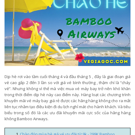
Dịp hè rơi vào tầm cuối tháng 4 và đầu tháng 5 , đây là giai đoạn giá
vé cao gấp 2 đến 3 lần so với giá vé bình thường , thậm chí là “cháy
vé”. Nhưng không vì thế mà việc mua vé máy bay trở nên khó khăn
trong thời điểm dịp hè này cao điểm này. Hàng loạt các chương trình
khuyến mãi vé máy bay giá rẻ được các hãng hàng không cho ra mắt
liên tục nhằm tạo điều kiện đi du lịch nghỉ mát cho hành khách. Và tiêu
biểu trong số đó là các ưu đãi khuyến mãi cực sốc của hãng hàng
không Bamboo Airways.
Chào đón mùa hè giá vé ưu đãi từ 9k - 299K Bamboo