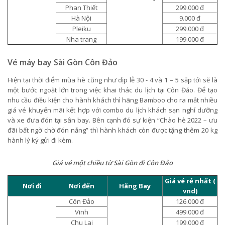
Phan Thiết
299.000 đ
Hà Nội
9.000 đ
Pleiku
299.000 đ
Nha trang
199.000 đ
Vé máy bay Sài Gòn Côn Đảo
Hiện tại thời điểm mùa hè cũng như dịp lễ 30 - 4 và 1 – 5 sắp tới sẽ là
một bước ngoặt lớn trong việc khai thác du lịch tại Côn Đảo. Để tạo
nhu cầu điều kiện cho hành khách thì hãng Bamboo cho ra mắt nhiều
giá vé khuyến mãi kết hợp với combo du lịch khách sạn nghỉ dưỡng
và xe đưa đón tại sân bay. Bên cạnh đó sự kiện “Chào hè 2022 – ưu
đãi bất ngờ chờ đón nắng” thì hành khách còn được tặng thêm 20 kg
hành lý ký gửi đi kèm.
Giá vé một chiều từ Sài Gòn đi Côn Đảo
Giá vé rẻ nhất (
Nơi đi
Nơi đến
Hãng Bay
vnd)
Côn Đảo
126.000 đ
Vinh
499.000 đ
Chu Lai
199.000 đ