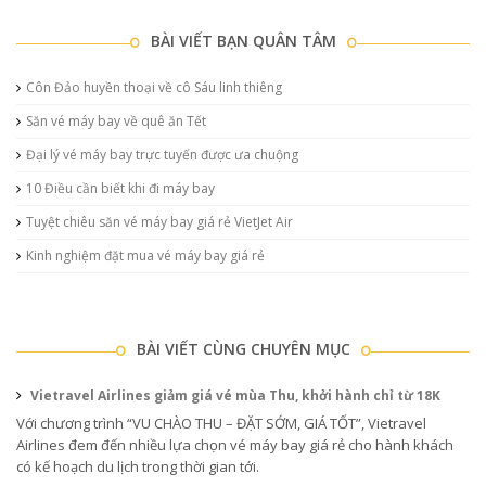
BÀI VIẾT BẠN QUÂN TÂM
Côn Đảo huyền thoại về cô Sáu linh thiêng
Săn vé máy bay về quê ăn Tết
Đại lý vé máy bay trực tuyến được ưa chuộng
10 Điều cần biết khi đi máy bay
Tuyệt chiêu săn vé máy bay giá rẻ VietJet Air
Kinh nghiệm đặt mua vé máy bay giá rẻ
BÀI VIẾT CÙNG CHUYÊN MỤC
Vietravel Airlines giảm giá vé mùa Thu, khởi hành chỉ từ 18K
Với chương trình “VU CHÀO THU – ĐẶT SỚM, GIÁ TỐT”, Vietravel
Airlines đem đến nhiều lựa chọn vé máy bay giá rẻ cho hành khách
có kế hoạch du lịch trong thời gian tới.