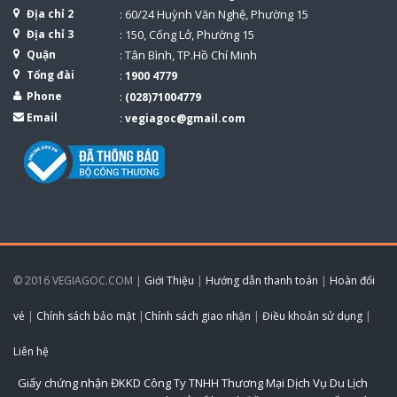
Địa chỉ 2
: 60/24 Huỳnh Văn Nghệ, Phường 15
Địa chỉ 3
: 150, Cống Lở, Phường 15
Quận
: Tân Bình, TP.Hồ Chí Minh
Tổng đài
:
1900 4779
Phone
:
(028)71004779
Email
:
vegiagoc@gmail.com
© 2016 VEGIAGOC.COM |
Giới Thiệu
|
Hướng dẫn thanh toán
|
Hoàn đổi
vé
|
Chính sách bảo mật
|
Chính sách giao nhận
|
Điều khoản sử dụng
|
Liên hệ
Giấy chứng nhận ĐKKD Công Ty TNHH Thương Mại Dịch Vụ Du Lịch