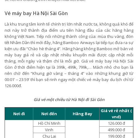
Vé máy bay Hà Nội Sài Gòn
Là khu trung tâm kinh tế chính trị lớn nhất nước ta, không quá khó để
nơi này trở thành địa điểm ưu tiên hàng đầu của các hãng hàng
không Việt Nam. Tiếp nối những thành công của: mùa thu vàng, đón
tết Nhâm Dần thì mới đây, hãng Bamboo Airways lại tiếp tục đưa ra sự
kiện ưu đãi “Chào hè tháng 4”. Hãng hàng không Bamboo mở bán vé
máy bay giá rẻ và cập nhật nhiều khuyến mãi được cập nhật mỗi
tháng, mỗi ngày và thậm chí là mỗi giờ. Giá vé máy bay Hà Nội Sài
Gòn ở thời điểm hiện tại là 399k, 499k, 799k,… Mách nhỏ cho bạn là
nên chờ đến “Khung giờ vàng – tháng 4” vào những khung giờ từ
00:01’ – 23:59’ thì bạn sẽ rinh ngay một chiếc vé máy bay du lịch chỉ từ
126.000đ.
Giá vé một chiều từ Hà Nội đi Sài Gòn
Giá vé rẻ nhất (
Nơi đi
Nơi đến
Hãng Bay
vnd)
Hồ Chí Minh
126.000 đ
Vinh
499.000 đ
Chu Lai
199.000 đ