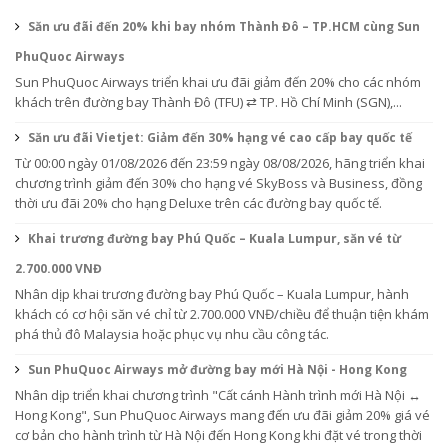
Săn ưu đãi đến 20% khi bay nhóm Thành Đô – TP.HCM cùng Sun
PhuQuoc Airways
Sun PhuQuoc Airways triển khai ưu đãi giảm đến 20% cho các nhóm
khách trên đường bay Thành Đô (TFU) ⇄ TP. Hồ Chí Minh (SGN),...
Săn ưu đãi Vietjet: Giảm đến 30% hạng vé cao cấp bay quốc tế
Từ 00:00 ngày 01/08/2026 đến 23:59 ngày 08/08/2026, hãng triển khai
chương trình giảm đến 30% cho hạng vé SkyBoss và Business, đồng
thời ưu đãi 20% cho hạng Deluxe trên các đường bay quốc tế.
Khai trương đường bay Phú Quốc – Kuala Lumpur, săn vé từ
2.700.000 VNĐ
Nhân dịp khai trương đường bay Phú Quốc – Kuala Lumpur, hành
khách có cơ hội săn vé chỉ từ 2.700.000 VNĐ/chiều để thuận tiện khám
phá thủ đô Malaysia hoặc phục vụ nhu cầu công tác.
Sun PhuQuoc Airways mở đường bay mới Hà Nội - Hong Kong
Nhân dịp triển khai chương trình "Cất cánh Hành trình mới Hà Nội ↔
Hong Kong", Sun PhuQuoc Airways mang đến ưu đãi giảm 20% giá vé
cơ bản cho hành trình từ Hà Nội đến Hong Kong khi đặt vé trong thời