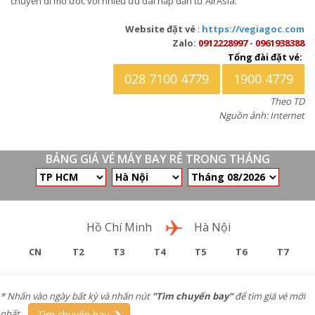
chuyến đi mơ ước với nhiều ưu đãi hấp dẫn từ AirAsia.
Website đặt vé
:
https://vegiagoc.com
Zalo:
0912228997
-
0961938388
Tổng đài đặt vé:
028 7100 4779
1900 4779
Theo TD
Nguồn ảnh: Internet
BẢNG GIÁ VÉ MÁY BAY RẺ TRONG THÁNG
Chặng bay
Hồ Chí Minh
Hà Nội
CN
T2
T3
T4
T5
T6
T7
* Nhấn vào ngày bất kỳ và nhấn nút
"Tìm chuyến bay"
để tìm giá vé mới
nhất.
Tìm chuyến bay