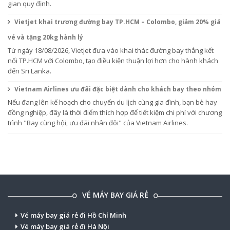
gian quy định.
Vietjet khai trương đường bay TP.HCM – Colombo, giảm 20% giá
vé và tặng 20kg hành lý
Từ ngày 18/08/2026, Vietjet đưa vào khai thác đường bay thẳng kết
nối TP.HCM với Colombo, tạo điều kiện thuận lợi hơn cho hành khách
đến Sri Lanka.
Vietnam Airlines ưu đãi đặc biệt dành cho khách bay theo nhóm
Nếu đang lên kế hoạch cho chuyến du lịch cùng gia đình, bạn bè hay
đồng nghiệp, đây là thời điểm thích hợp để tiết kiệm chi phí với chương
trình "Bay cùng hội, ưu đãi nhân đôi" của Vietnam Airlines.
VÉ MÁY BAY GIÁ RẺ
Vé máy bay giá rẻ đi Hồ Chí Minh
Vé máy bay giá rẻ đi Hà Nội