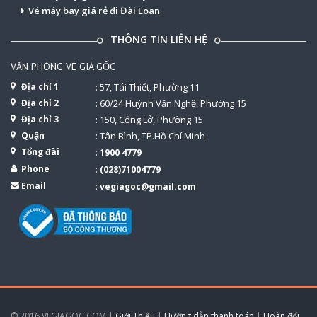
Vé máy bay giá rẻ đi Đài Loan
THÔNG TIN LIÊN HỆ
VĂN PHÒNG VÉ GIÁ GỐC
Địa chỉ 1
: 57, Tái Thiết, Phường 11
Địa chỉ 2
: 60/24 Huỳnh Văn Nghệ, Phường 15
Địa chỉ 3
: 150, Cống Lở, Phường 15
Quận
: Tân Bình, TP.Hồ Chí Minh
Tổng đài
:
1900 4779
Phone
:
(028)71004779
Email
:
vegiagoc@gmail.com
© 2016 VEGIAGOC.COM |
Giới Thiệu
|
Hướng dẫn thanh toán
|
Hoàn đổi