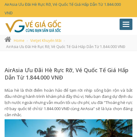
AirAsia Ưu Đãi Hè Rực Rỡ, Vé Quốc Tế Giá Hấp Dẫn Từ 1.844.000
VNĐ
Toggl
navig
Home
Vietjet Khuyến Mãi
AirAsia Ưu Đãi Hè Rực Rỡ, Vé Quốc Tế Giá Hấp Dẫn Từ 1.844.000 VNĐ
AirAsia Ưu Đãi Hè Rực Rỡ, Vé Quốc Tế Giá Hấp
Dẫn Từ 1.844.000 VNĐ
Mùa hè là thời điểm hoàn hảo để tạm rời nhịp sống bận rộn và bắt
đầu những hành trình khám phá đầy thú vị. Nếu bạn đang dự định du
lịch nước ngoài nhưng vẫn muốn tối ưu chi phí, ưu đãi “Thoáng hè rực
rỡ bay quốc tế chỉ từ 1.844.000 VNĐ cùng AirAsia” sẽ là lựa chọn đáng
cân nhắc.