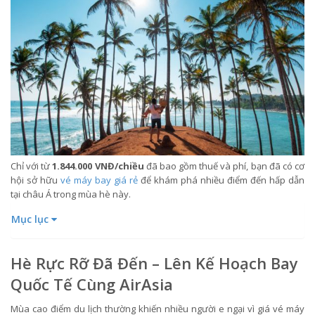
Chỉ với từ
1.844.000 VNĐ/chiều
đã bao gồm thuế và phí, bạn đã có cơ
hội sở hữu
vé máy bay giá rẻ
để khám phá nhiều điểm đến hấp dẫn
tại châu Á trong mùa hè này.
Mục lục
Hè Rực Rỡ Đã Đến – Lên Kế Hoạch Bay
Quốc Tế Cùng AirAsia
Mùa cao điểm du lịch thường khiến nhiều người e ngại vì giá vé máy