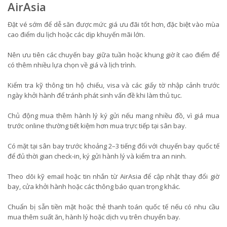
AirAsia
Đặt vé sớm để dễ săn được mức giá ưu đãi tốt hơn, đặc biệt vào mùa
cao điểm du lịch hoặc các dịp khuyến mãi lớn.
Nên ưu tiên các chuyến bay giữa tuần hoặc khung giờ ít cao điểm để
có thêm nhiều lựa chọn về giá và lịch trình.
Kiểm tra kỹ thông tin hộ chiếu, visa và các giấy tờ nhập cảnh trước
ngày khởi hành để tránh phát sinh vấn đề khi làm thủ tục.
Chủ động mua thêm hành lý ký gửi nếu mang nhiều đồ, vì giá mua
trước online thường tiết kiệm hơn mua trực tiếp tại sân bay.
Có mặt tại sân bay trước khoảng 2–3 tiếng đối với chuyến bay quốc tế
để đủ thời gian check-in, ký gửi hành lý và kiểm tra an ninh.
Theo dõi kỹ email hoặc tin nhắn từ AirAsia để cập nhật thay đổi giờ
bay, cửa khởi hành hoặc các thông báo quan trọng khác.
Chuẩn bị sẵn tiền mặt hoặc thẻ thanh toán quốc tế nếu có nhu cầu
mua thêm suất ăn, hành lý hoặc dịch vụ trên chuyến bay.